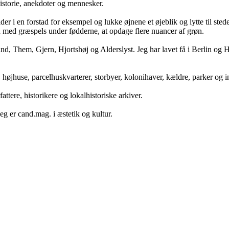
historie, anekdoter og mennesker.
der i en forstad for eksempel og lukke øjnene et øjeblik og lytte til ste
n med græspels under fødderne, at opdage flere nuancer af grøn.
, Them, Gjern, Hjortshøj og Alderslyst. Jeg har lavet få i Berlin og Hads
er, højhuse, parcelhuskvarterer, storbyer, kolonihaver, kældre, parker og 
ttere, historikere og lokalhistoriske arkiver.
jeg er cand.mag. i æstetik og kultur.