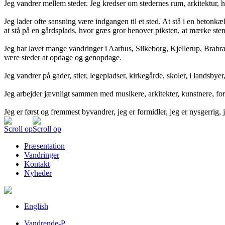
Jeg vandrer mellem steder. Jeg kredser om stedernes rum, arkitektur, 
Jeg lader ofte sansning være indgangen til et sted. At stå i en betonkæl
at stå på en gårdsplads, hvor græs gror henover piksten, at mærke ste
Jeg har lavet mange vandringer i Aarhus, Silkeborg, Kjellerup, Brabrand
være steder at opdage og genopdage.
Jeg vandrer på gader, stier, legepladser, kirkegårde, skoler, i landsby
Jeg arbejder jævnligt sammen med musikere, arkitekter, kunstnere, forfa
Jeg er først og fremmest byvandrer, jeg er formidler, jeg er nysgerrig, 
Scroll op
Scroll op
Præsentation
Vandringer
Kontakt
Nyheder
English
Vandrende-P